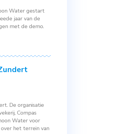
 jaar mede de Techniekdag
Boomkwekerij Jos Willemsen en
ratie-objecten. De verschillende
het voorkomen of reduceren van
,
techniekdag
,
treeport
,
Zundert
 met sluipwespen
et Bioline en Schoon Water gestart