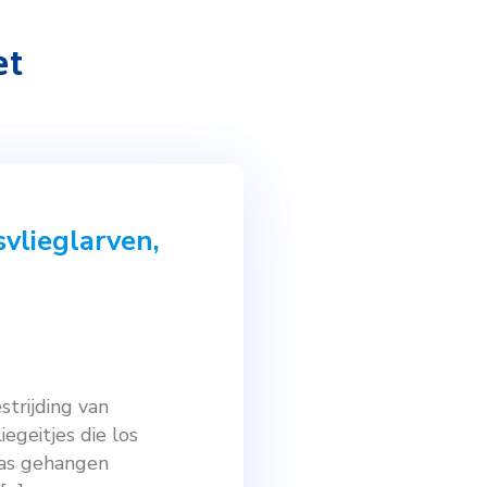
luizen met
zen met gaasvlieglarven,
lttips