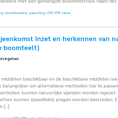
 2025
 de proef is het demonstreren en testen van g
 taxus, met de inzet van een biologische bestrijde
unnen worden, of op een touw geplakt zijn en 
 is gecombineerd met een gemengde bloemenst
he bestrijding
,
boomkwekerij
,
gaasvlieg
,
ICM
,
IPM
,
taxus
ing bijeenkomst Inzet en herke
 (in de boomteelt)
sten
,
Maatregelen