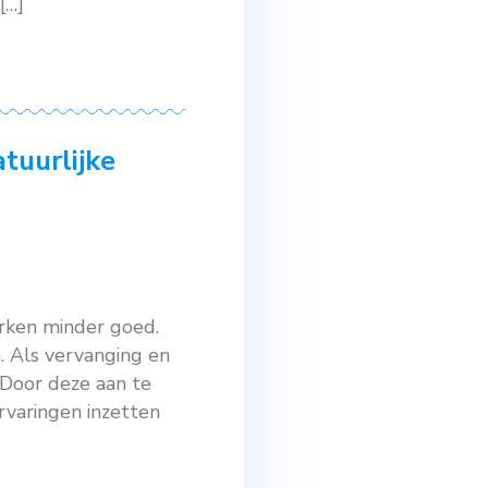
eïntegreerde bestrijding van
r. Dit zijn gaasvliegeitjes die los
in of aan het gewas gehangen
rook naast het […]
nnen van natuurlijke