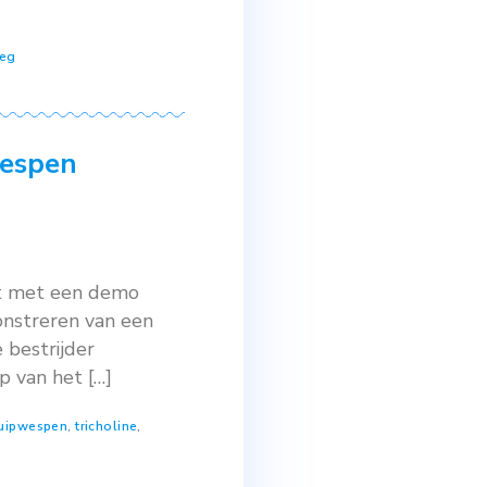
iddels is het tweede jaar van de
te van de ervaringen met de demo.
strijders
,
sluipwespen
wekerij in Zundert
 plaats in Zundert. De organisatie
s, Hergo Boomkwekerij, Compas
en het project Schoon Water voor