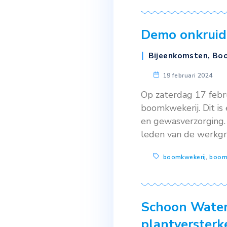
Brabant. En 
Boomkwekeri
boomkwek
Schoon 
Boomteel
13 juni 2
In april 20
‘bestrijdin
geïntegreerd
Trichogramma