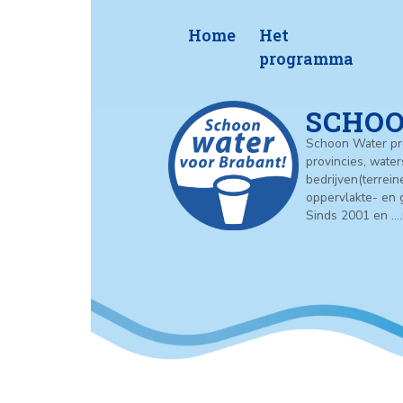
Home
Het
program
S
Schoon
provin
bedrij
opperv
Sinds