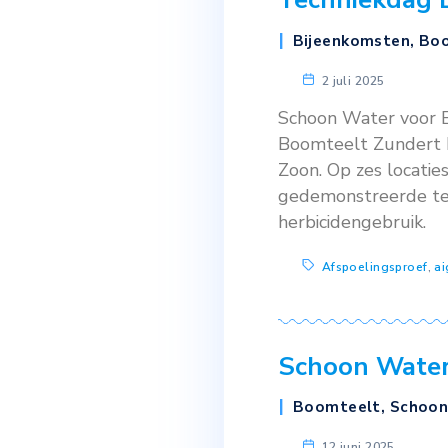
14 juli 20
In juni 2025
demo ‘biolog
de ervaring
boomkwek
Technie
Bijeenkom
2 juli 202