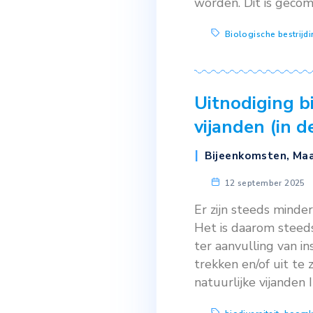
6 oktober
Het doel van
schildluis in
gestrooid k
worden. Dit
Biologisc
Uitnodig
vijanden
Bijeenkom