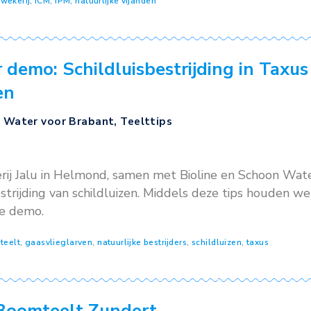
mber 2025
eds minder middelen beschikbaar en de beschik
m steeds belangrijker om alternatieve method
ng van insecticiden, kunnen natuurlijke vijande
f uit te zetten kunnen (specifieke) plagen wor
ijanden In […]
teit
,
boomkwekerij
,
ICM
,
IPM
,
natuurlijke vijanden
ater demo: Schildluisbestrijdi
glarven
t
,
Schoon Water voor Brabant
,
Teelttips