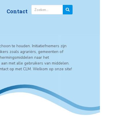
n
Factsheets
Contact
RABANT
n oppervlaktewater schoon te houden. Initiatiefnemers zijn
igers van grondgebruikers zoals agrariërs, gemeenten of
trijdings- en gewasbeschermingsmiddelen naar het
ater! Hier werken we aan met alle gebruikers van middelen.
n.
Bij vragen: neem contact op met CLM. Welkom op onze site