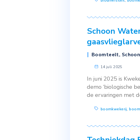
12 septe
Er zijn ste
Het is daaro
ter aanvulli
trekken en/o
natuurlijke v
biodiversi
Schoon W
gaasvlie
Boomteel