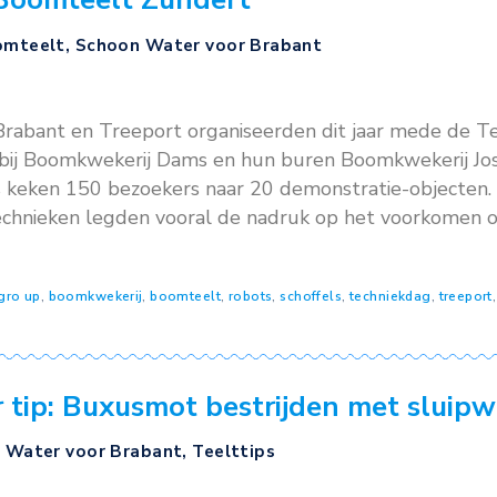
25
 is Kwekerij Jalu in Helmond, samen met Bioli
ische bestrijding van schildluizen. Middels de
en met de demo.
erij
,
boomteelt
,
gaasvlieglarven
,
natuurlijke bestrijders
,
schild
kdag Boomteelt Zundert
sten
,
Boomteelt
,
Schoon Water voor Brabant
5