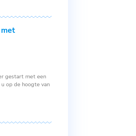
bare middelen werken minder goed.
en toe te passen. Als vervanging en
n worden ingezet. Door deze aan te
den bestreden. Ervaringen inzetten
ng in Taxus met