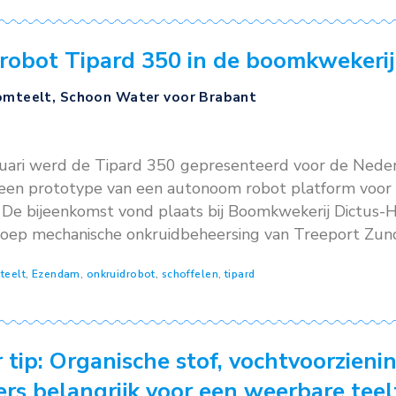
met succes stonden op donderdag 27 juni zes s
j Hergo. De 18 deelnemers […]
erij
,
boomteelt
,
lucht schoffelen
,
mechanische onkruidbestrijd
Water tip: Buxusmot bestrijden
t
,
Schoon Water voor Brabant
,
Teelttips
024
24 is Kwekerij Ton Manders in Gemert, samen m
g buxusmot met sluipwespen’. Het doel van de 
e bestrijding van de buxusmot met de inzet va
 cordubensis als basis. Middels een volgende t