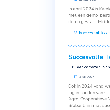
Schoon Wate
Boomteelt Z
Zoon. Op zes
gedemonstre
herbicidenge
Afspoeli
Schoon 
Boomteel
12 juni 2
In april 202