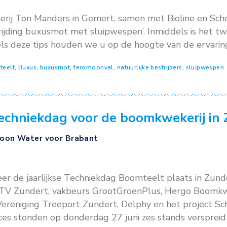
r voor Brabant en Treeport organiseerden dit
undert bij Boomkwekerij Dams en hun buren 
 locaties keken 150 bezoekers naar 20 demonst
erde technieken legden vooral de nadruk op 
bruik.
ngsproef
,
aigro up
,
boomkwekerij
,
boomteelt
,
robots
,
schoffels
Water tip: Buxusmot bestrijden
t
,
Schoon Water voor Brabant
,
Teelttips
025
4 is Kwekerij Ton Manders in Gemert, samen m