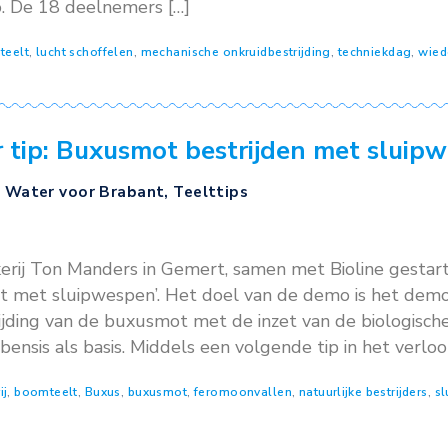
o ‘bestrijding buxusmot met sluipwespen’. Inm
t. Middels deze tips houden we u op de hoog
erij
,
boomteelt
,
Buxus
,
buxusmot
,
feromoonval
,
natuurlijke be
olle Techniekdag voor de boomk
sten
,
Schoon Water voor Brabant
4
vond weer de jaarlijkse Techniekdag Boomteelt
en van CLTV Zundert, vakbeurs GrootGroenPlu
ratieve Vereniging Treeport Zundert, Delphy 