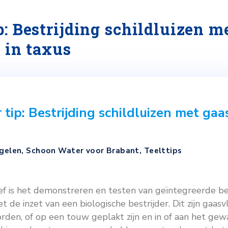
 tip: Bestrijding schild
ven, in taxus
ater tip: Bestrijding schildlui
t
,
Maatregelen
,
Schoon Water voor Brabant
,
Tee