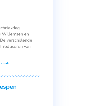
ne en Schoon Water gestart met een
ze tips houden we u op de hoogte van
luizen
,
taxus