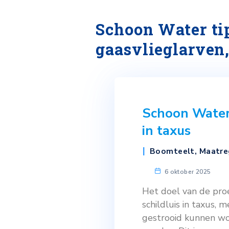
Schoon Water
gaasvlieglar
Schoon W
in taxus
Boomteel