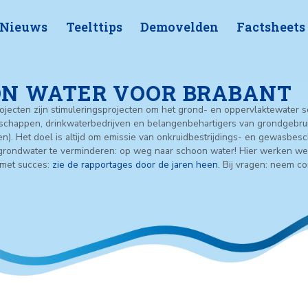
Nieuws
Teelttips
Demovelde
ma
CHOON WATER VOOR B
 Water projecten zijn stimuleringsprojecten om het grond- e
cies, waterschappen, drinkwaterbedrijven en belangenbehart
ven(terreinen). Het doel is altijd om emissie van onkruidbes
lakte- en grondwater te verminderen: op weg naar schoon w
 2001 en ….met succes:
zie de rapportages door de jaren hee