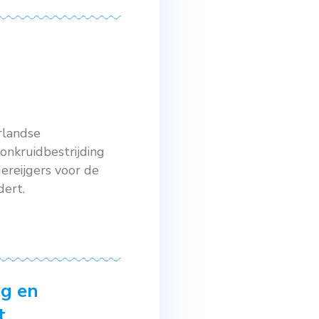
tands verspreid over het terrein van
ing
,
techniekdag
,
wiedeg
 met sluipwespen
et Bioline gestart met een demo
demo is het demonstreren van een
n de biologische bestrijder
ip in het verloop van het […]