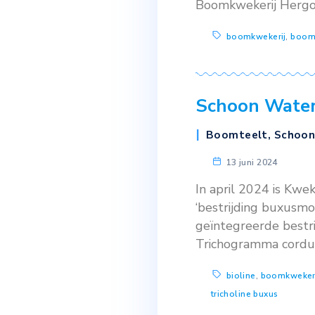
met een dem
demo gestar
boomkwek
Succesv
Bijeenkom
3 juli 202
Ook in 2024 
lag in hand
Agro, Coöpe