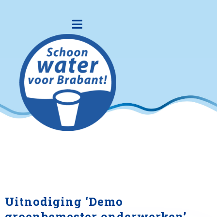
Uitnodiging ‘Demo
groenbemester onderwerken’