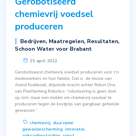
Gerobotiseerd
chemievrij voedsel
produceren
Bedrijven
,
Maatregelen
,
Resultaten
,
Schoon Water voor Brabant
25 april 2022
Gerobotiseerd chemievrij voedsel produceren voor z’n
medewerkers en hun familie. Dat is de missie van
Arend Koekkoek, drijvende kracht achter Robot One,
van Pixelfarming Robotics: “robotisering is geen doel
op zich, maar een middel om chemievrij voedsel te
produceren tegen de kostprijs van gangbaar geteelde
gewassen.”
chemievrij
,
duurzame
gewasbescherming
,
innovatie
,
onkruidbestrijding
,
robot