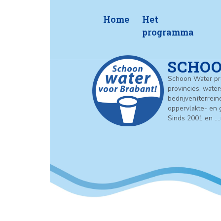
Home
Het
program
S
Schoon
provin
bedrij
opperv
Sinds