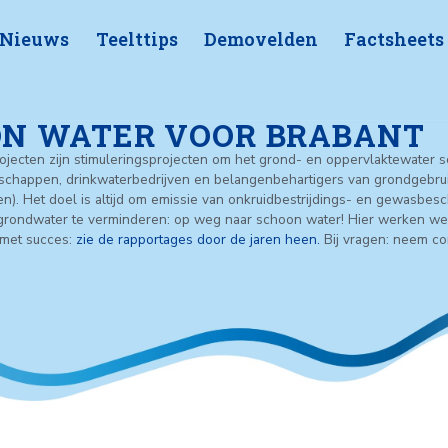
Nieuws
Teelttips
Demovelde
ma
CHOON WATER VOOR B
 Water projecten zijn stimuleringsprojecten om het grond- e
cies, waterschappen, drinkwaterbedrijven en belangenbehart
ven(terreinen). Het doel is altijd om emissie van onkruidbes
lakte- en grondwater te verminderen: op weg naar schoon w
 2001 en ….met succes:
zie de rapportages door de jaren hee