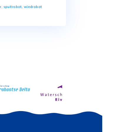
uwrobots. Zo zijn er robots die
en, of zorgen voor plaatsspecifieke
met de vernieuwende
erde jaar op rij werden, mede vanuit
ts […]
ot
,
robotisering
,
sensor
,
spuitrobot
,
wiedrobot