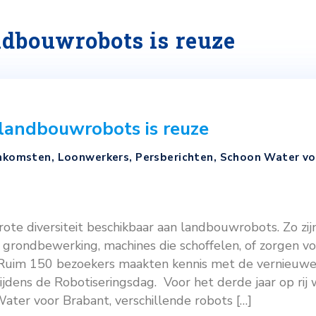
n landbouwrobots is reu
e aan landbouwrobots is reuze
en
,
Bijeenkomsten
,
Loonwerkers
,
Persberichten
,
groente
r 2022