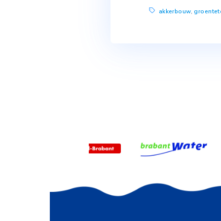
Er is inmidd
ingezet word
gewasbesche
landbouwmach
het project 
akkerbou