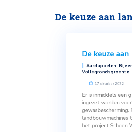
De keuze aa
De keuz
Aardappel
Vollegronds
17 oktobe