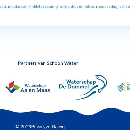
els een grote diversiteit beschikbaar aan landbo
en voor grondbewerking, machines die schoffel
rming. Ruim 150 bezoekers maakten kennis 
ines tijdens de Robotiseringsdag. Voor het d
Schoon Water voor Brabant, verschillende robo
w
,
groenteteelt
,
maairobot
,
middelbesparing
,
onkruidrobot
,
rob
Partners van Schoon Water