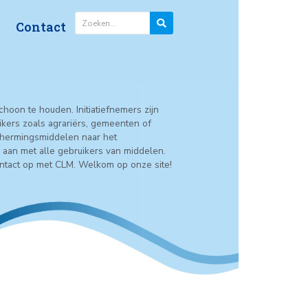
n
Factsheets
Contact
RABANT
n oppervlaktewater schoon te houden. Initiatiefnemers zijn
igers van grondgebruikers zoals agrariërs, gemeenten of
trijdings- en gewasbeschermingsmiddelen naar het
ater! Hier werken we aan met alle gebruikers van middelen.
n.
Bij vragen: neem contact op met CLM. Welkom op onze site