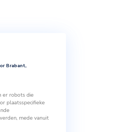
ze
Schoon Water voor Brabant
,